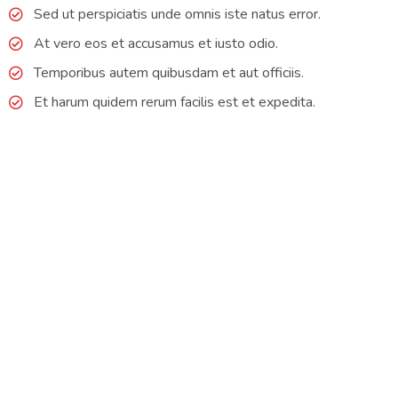
Sed ut perspiciatis unde omnis iste natus error.
At vero eos et accusamus et iusto odio.
Temporibus autem quibusdam et aut officiis.
Et harum quidem rerum facilis est et expedita.
William responded to my quote request right away and
they were able to come out the next day. Clog was fixed
within 30 mins. Really great experience!