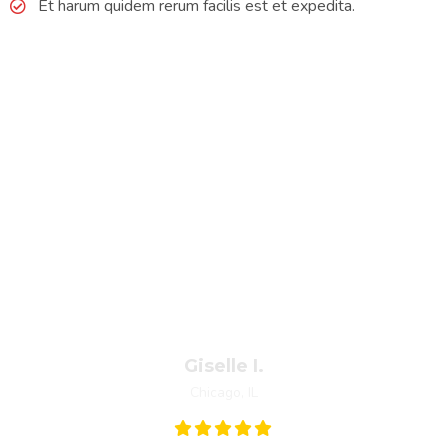
Et harum quidem rerum facilis est et expedita.
William responded to my quote request right away and
they were able to come out the next day. Clog was fixed
within 30 mins. Really great experience!
Giselle I.
Chicago, IL