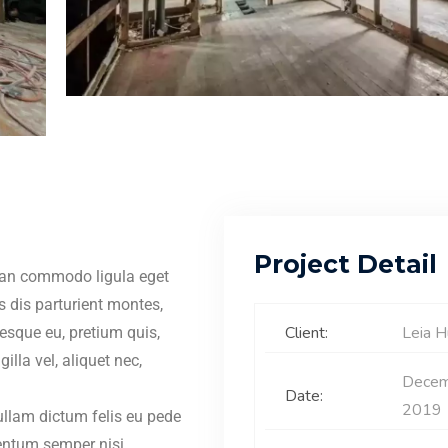
Project Detail
nean commodo ligula eget
 dis parturient montes,
Client:
Leia H
tesque eu, pretium quis,
lla vel, aliquet nec,
Decem
Date:
2019
Nullam dictum felis eu pede
entum semper nisi.