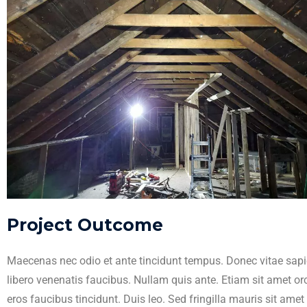
Project Outcome
Maecenas nec odio et ante tincidunt tempus. Donec vitae sapi
libero venenatis faucibus. Nullam quis ante. Etiam sit amet orc
eros faucibus tincidunt. Duis leo. Sed fringilla mauris sit amet