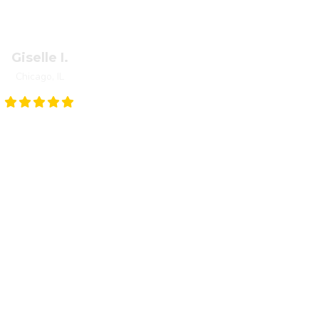
 were able to come out the next day. Clog was fixed within 30 m
great experience!
Giselle I.
Chicago, IL